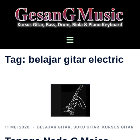
Langsung
ke
isi
Menu
toggle
Tag:
belajar gitar electric
11 MEI 2020
BELAJAR GITAR
,
BUKU GITAR
,
KURSUS GITAR