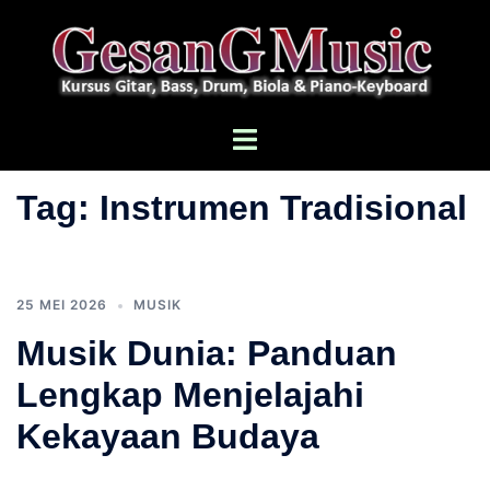
Langsung
ke
isi
Menu
toggle
Tag:
Instrumen Tradisional
25 MEI 2026
MUSIK
Musik Dunia: Panduan
Lengkap Menjelajahi
Kekayaan Budaya