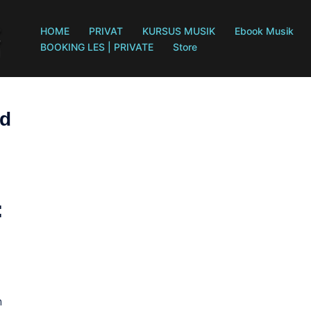
HOME
PRIVAT
KURSUS MUSIK
Ebook Musik
BOOKING LES | PRIVATE
Store
rd
:
n