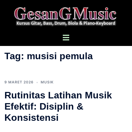
Langsung
ke
isi
Menu
toggle
Tag:
musisi pemula
9 MARET 2026
MUSIK
Rutinitas Latihan Musik
Efektif: Disiplin &
Konsistensi