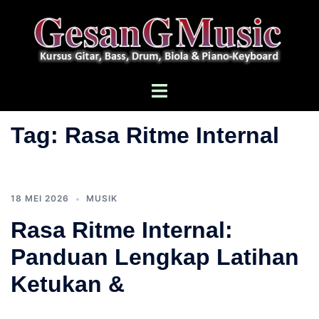
Langsung
ke
isi
Menu
toggle
Tag:
Rasa Ritme Internal
18 MEI 2026
MUSIK
Rasa Ritme Internal:
Panduan Lengkap Latihan
Ketukan &