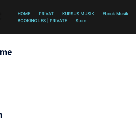
HOME
PRIVAT
KURSUS MUSIK
Ebook Musik
BOOKING LES | PRIVATE
Store
tme
m